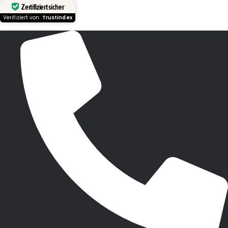
Zertifiziert sicher
Verifiziert von:
Trustindex