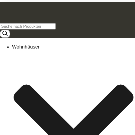
Products
search
Wohnhäuser