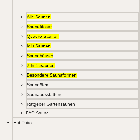
Alle Saunen
Saunafässer
Quadro-Saunen
Iglu Saunen
Saunahäuser
2 In 1 Saunen
Besondere Saunaformen
Saunaöfen
Saunaausstattung
Ratgeber Gartensaunen
FAQ Sauna
Hot-Tubs