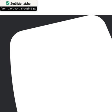
Zertifiziert sicher
Verifiziert von:
Trustindex