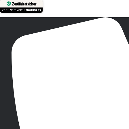
Zertifiziert sicher
Verifiziert von:
Trustindex