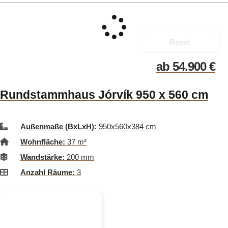
Reset
ab
54.900
€
Rundstammhaus Jórvík 950 x 560 cm
Außenmaße (BxLxH):
950x560x384 cm
Wohnfläche:
37 m²
Wandstärke:
200 mm
Anzahl Räume:
3