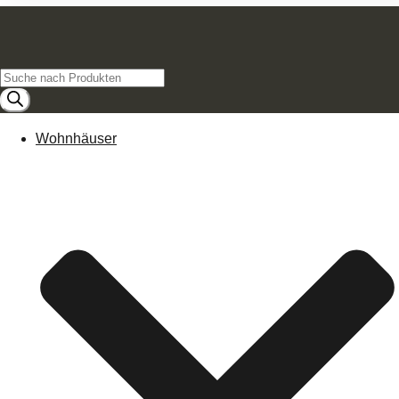
Products
search
Wohnhäuser