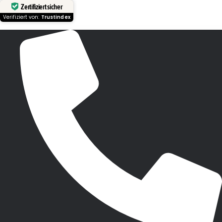
Zertifiziert sicher
Verifiziert von:
Trustindex