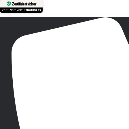
Zertifiziert sicher
Verifiziert von:
Trustindex