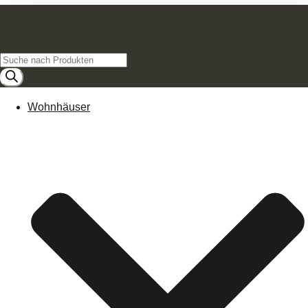
Products
search
Wohnhäuser