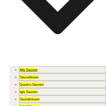
Alle Saunen
Saunafässer
Quadro-Saunen
Iglu Saunen
Saunahäuser