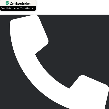
Zertifiziert sicher
Verifiziert von:
Trustindex