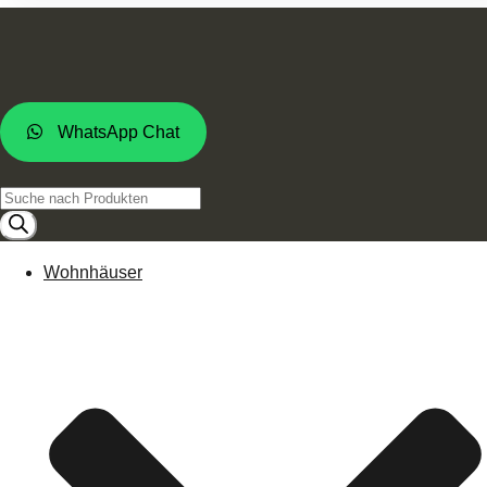
WhatsApp Chat
Products
search
Wohnhäuser