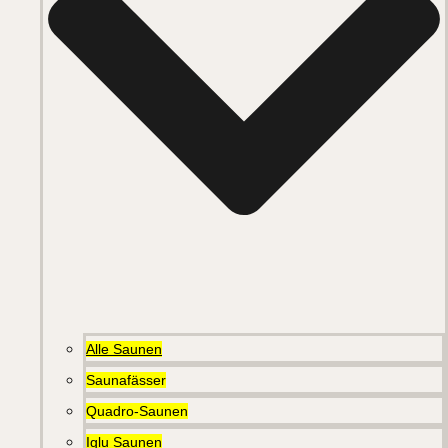
Alle Saunen
Saunafässer
Quadro-Saunen
Iglu Saunen