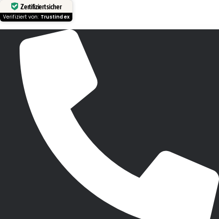
Zertifiziert sicher
Verifiziert von:
Trustindex