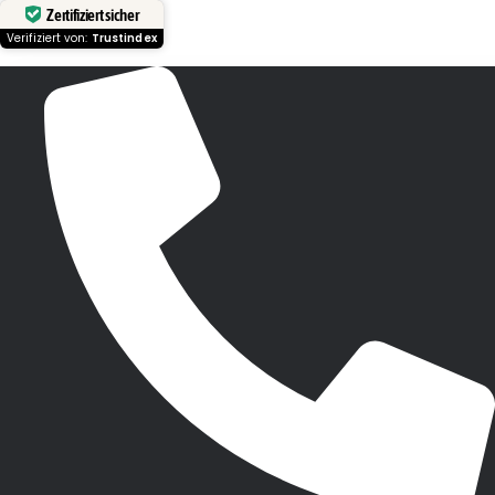
Zertifiziert sicher
Verifiziert von:
Trustindex