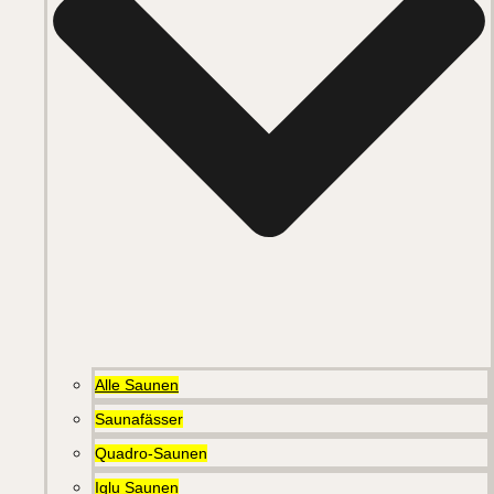
Alle Saunen
Saunafässer
Quadro-Saunen
Iglu Saunen