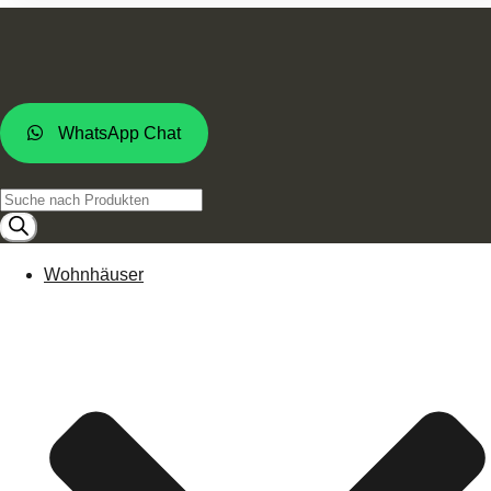
WhatsApp Chat
Products
search
Wohnhäuser