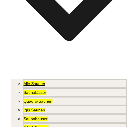
Alle Saunen
Saunafässer
Quadro-Saunen
Iglu Saunen
Saunahäuser