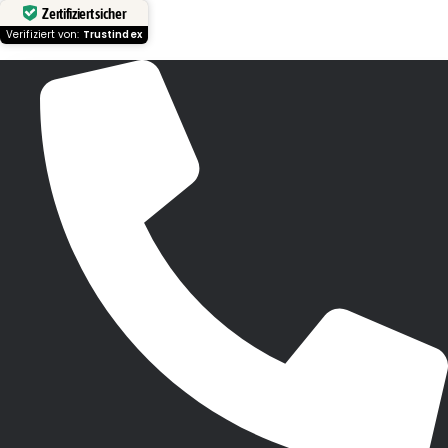
Zertifiziert sicher
Verifiziert von:
Trustindex