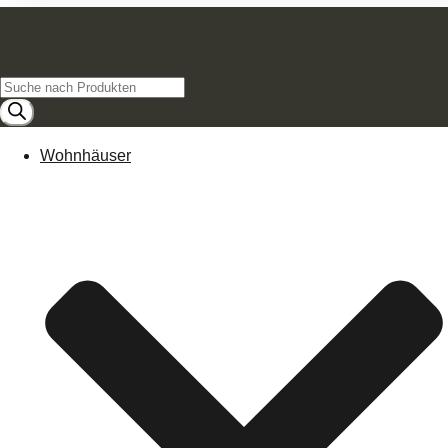
Products
search
Wohnhäuser