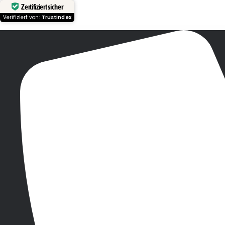
Zertifiziert sicher
Verifiziert von:
Trustindex