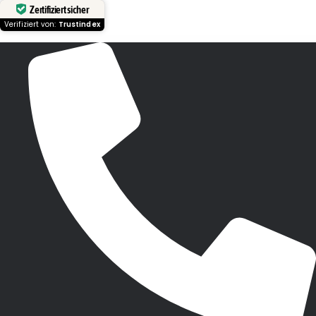
Zertifiziert sicher
Verifiziert von:
Trustindex