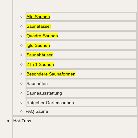
Alle Saunen
Saunafässer
Quadro-Saunen
Iglu Saunen
Saunahäuser
2 In 1 Saunen
Besondere Saunaformen
Saunaöfen
Saunaausstattung
Ratgeber Gartensaunen
FAQ Sauna
Hot-Tubs