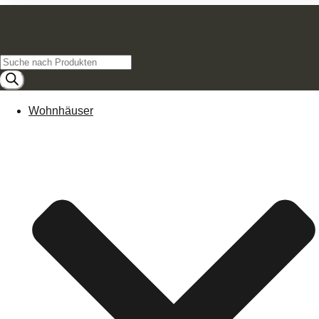
Products
search
Wohnhäuser