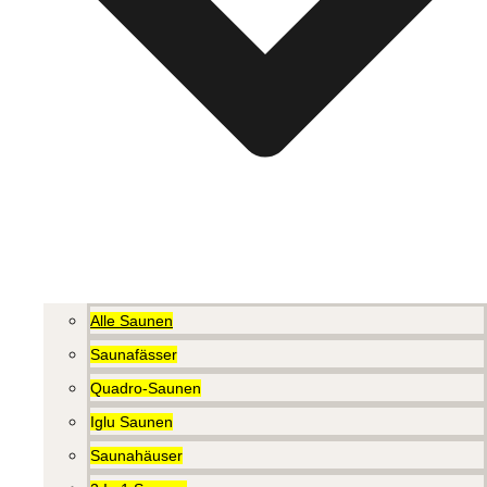
Alle Saunen
Saunafässer
Quadro-Saunen
Iglu Saunen
Saunahäuser