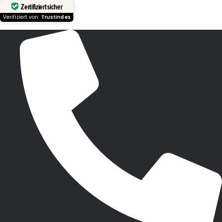
Zertifiziert sicher
Verifiziert von:
Trustindex