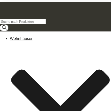
Products
search
Wohnhäuser