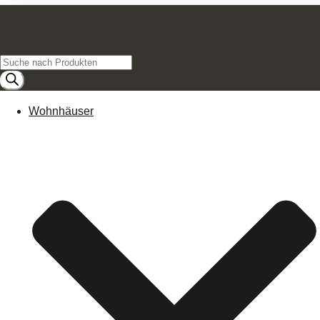
Products
search
Wohnhäuser