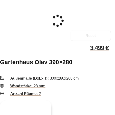
Reset
3.499
€
Gartenhaus Olav 390×280
Außenmaße (BxLxH):
390x280x268 cm
Wandstärke:
28 mm
Anzahl Räume:
2