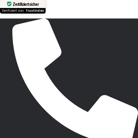
Zertifiziert sicher
Verifiziert von:
Trustindex