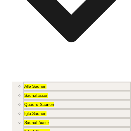
Alle Saunen
Saunafässer
Quadro-Saunen
Iglu Saunen
Saunahäuser