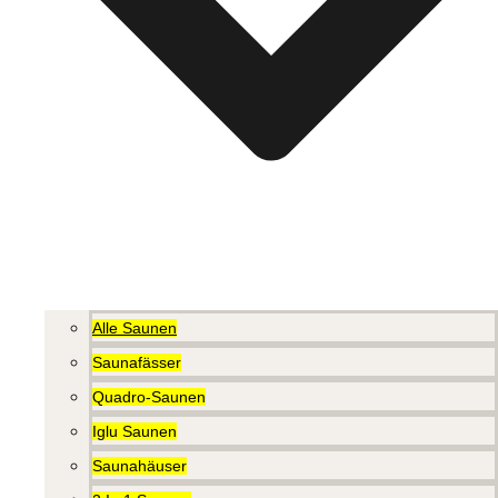
Alle Saunen
Saunafässer
Quadro-Saunen
Iglu Saunen
Saunahäuser