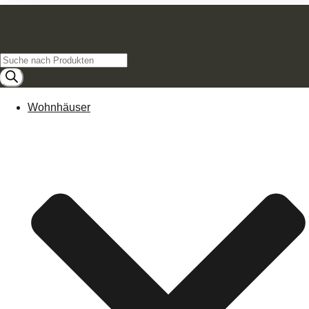
Products
search
Wohnhäuser