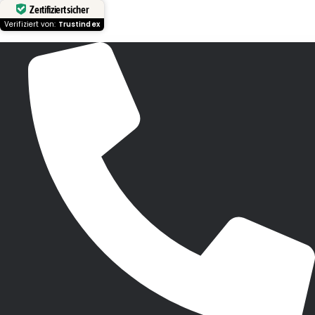
Zertifiziert sicher
Verifiziert von:
Trustindex