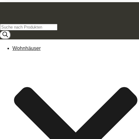
Products
search
Wohnhäuser