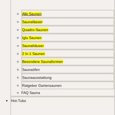
Alle Saunen
Saunafässer
Quadro-Saunen
Iglu Saunen
Saunahäuser
2 In 1 Saunen
Besondere Saunaformen
Saunaöfen
Saunaausstattung
Ratgeber Gartensaunen
FAQ Sauna
Hot-Tubs