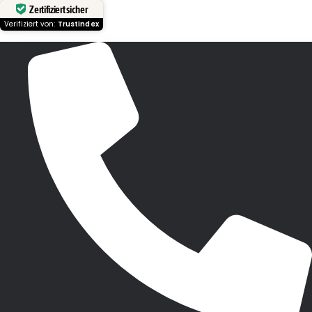
Zertifiziert sicher
Verifiziert von:
Trustindex