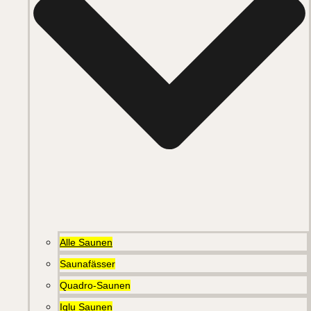
Alle Saunen
Saunafässer
Quadro-Saunen
Iglu Saunen