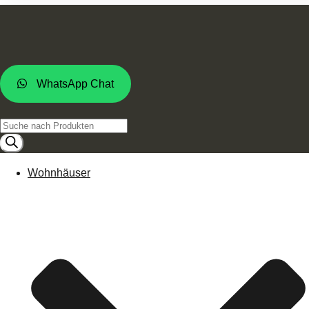
WhatsApp Chat
Products
search
Wohnhäuser