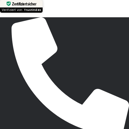
Zertifiziert sicher
Verifiziert von:
Trustindex