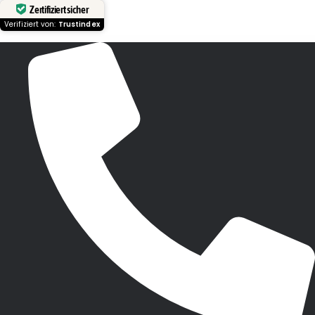
Zertifiziert sicher
Verifiziert von:
Trustindex