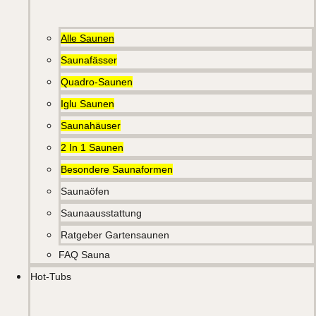
Alle Saunen
Saunafässer
Quadro-Saunen
Iglu Saunen
Saunahäuser
2 In 1 Saunen
Besondere Saunaformen
Saunaöfen
Saunaausstattung
Ratgeber Gartensaunen
FAQ Sauna
Hot-Tubs