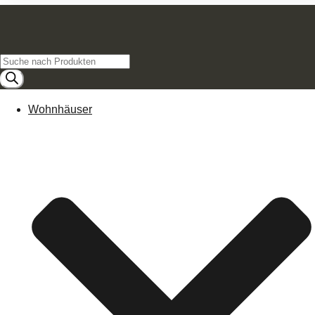
Products
search
Wohnhäuser