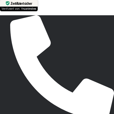
Zertifiziert sicher
Verifiziert von:
Trustindex