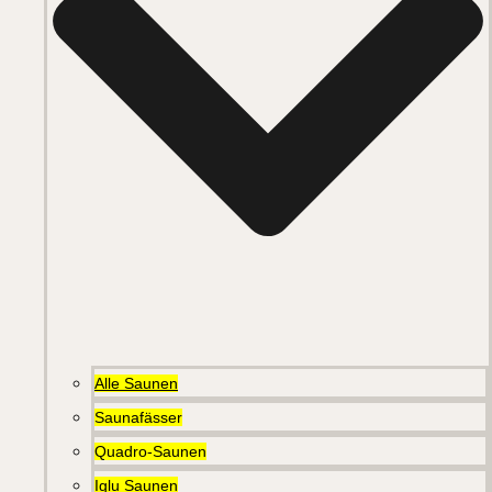
Alle Saunen
Saunafässer
Quadro-Saunen
Iglu Saunen