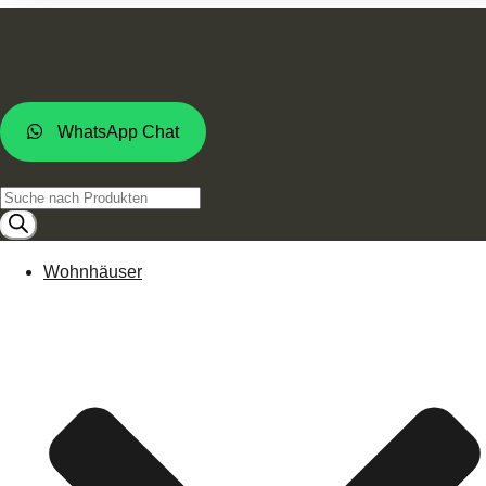
WhatsApp Chat
Products
search
Wohnhäuser