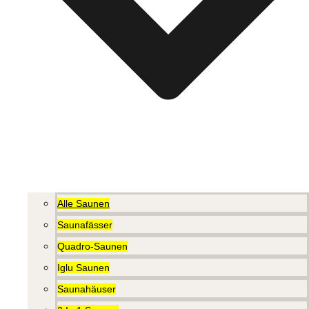
Alle Saunen
Saunafässer
Quadro-Saunen
Iglu Saunen
Saunahäuser