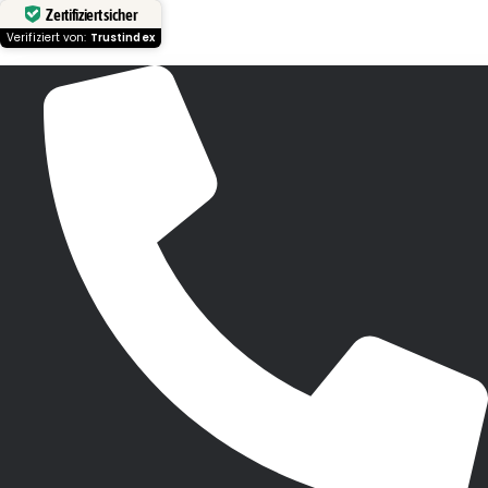
Zertifiziert sicher
Verifiziert von:
Trustindex