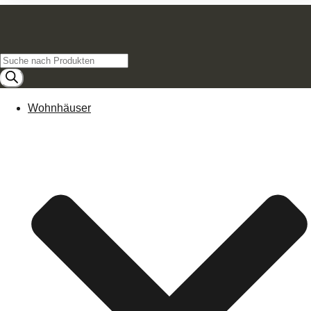
Products
search
Wohnhäuser