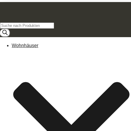
Products
search
Wohnhäuser