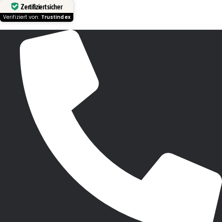
Zertifiziert sicher
Verifiziert von:
Trustindex