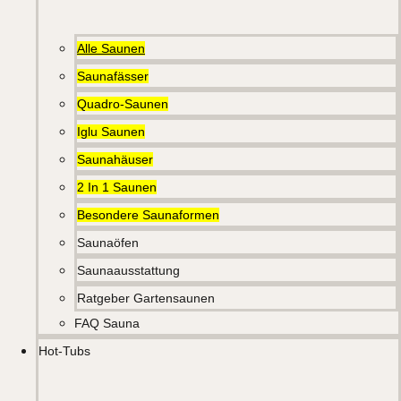
Alle Saunen
Saunafässer
Quadro-Saunen
Iglu Saunen
Saunahäuser
2 In 1 Saunen
Besondere Saunaformen
Saunaöfen
Saunaausstattung
Ratgeber Gartensaunen
FAQ Sauna
Hot-Tubs