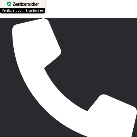
Zertifiziert sicher
Verifiziert von:
Trustindex