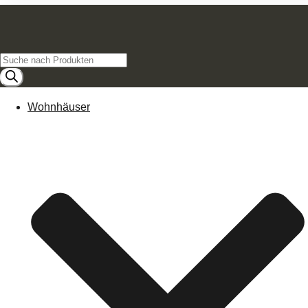
Products
search
Wohnhäuser