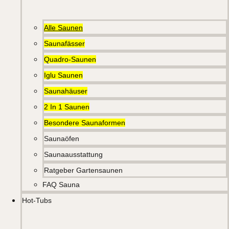
Alle Saunen
Saunafässer
Quadro-Saunen
Iglu Saunen
Saunahäuser
2 In 1 Saunen
Besondere Saunaformen
Saunaöfen
Saunaausstattung
Ratgeber Gartensaunen
FAQ Sauna
Hot-Tubs