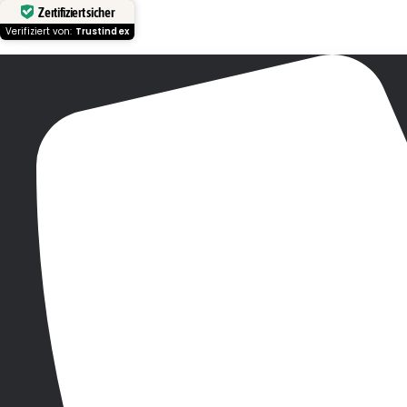
Zertifiziert sicher
Verifiziert von:
Trustindex