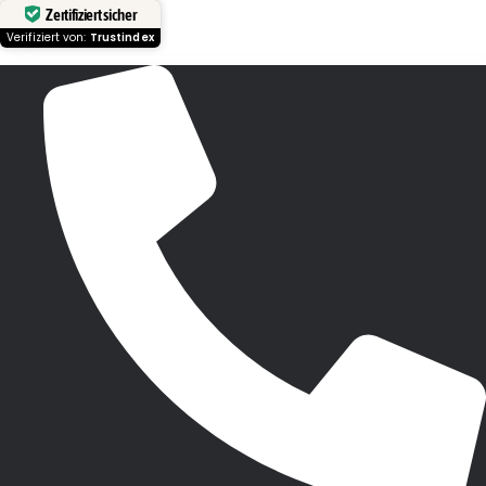
Zertifiziert sicher
Verifiziert von:
Trustindex