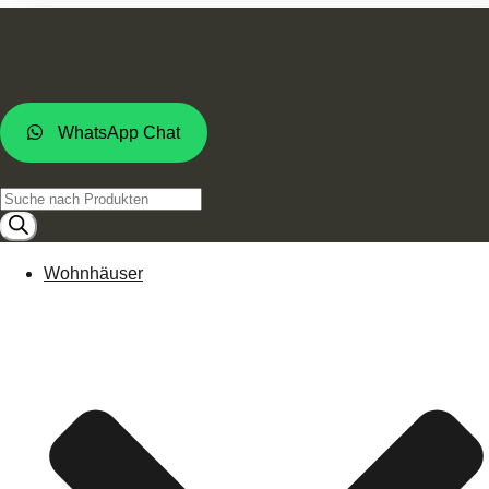
WhatsApp Chat
Products
search
Wohnhäuser