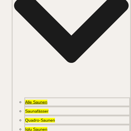
Alle Saunen
Saunafässer
Quadro-Saunen
Iglu Saunen