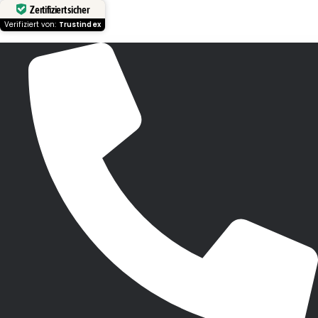
Zertifiziert sicher
Verifiziert von:
Trustindex