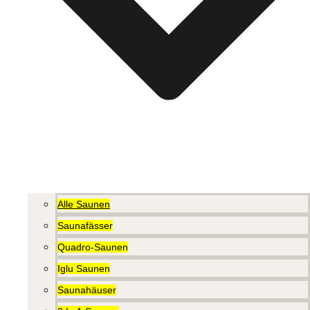
Alle Saunen
Saunafässer
Quadro-Saunen
Iglu Saunen
Saunahäuser