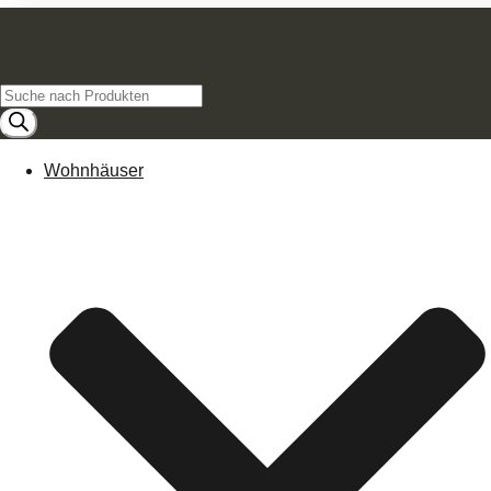
Products
search
Wohnhäuser