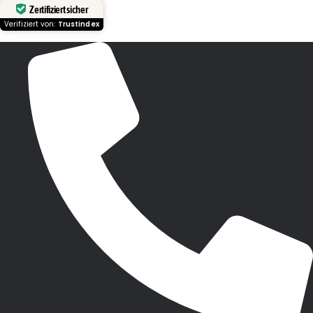
Zertifiziert sicher
Verifiziert von:
Trustindex