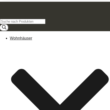
Products
search
Wohnhäuser