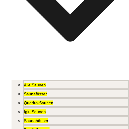
Alle Saunen
Saunafässer
Quadro-Saunen
Iglu Saunen
Saunahäuser