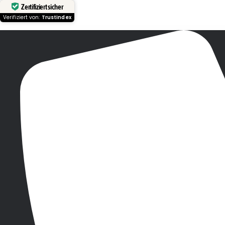
Zertifiziert sicher
Verifiziert von:
Trustindex