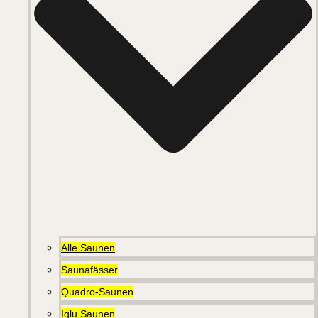
Alle Saunen
Saunafässer
Quadro-Saunen
Iglu Saunen