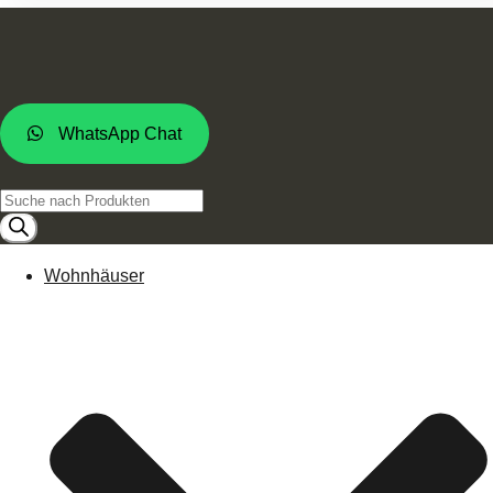
WhatsApp Chat
Products
search
Wohnhäuser