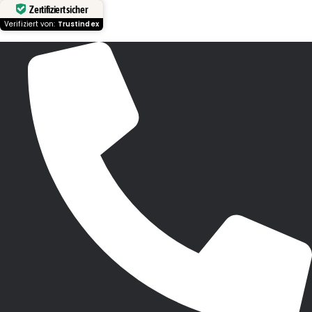
Zertifiziert sicher
Verifiziert von:
Trustindex