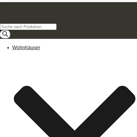
Products
search
Wohnhäuser