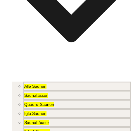
Alle Saunen
Saunafässer
Quadro-Saunen
Iglu Saunen
Saunahäuser