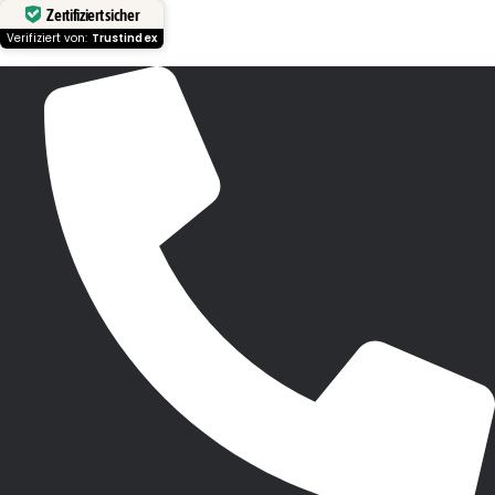
Zertifiziert sicher
Verifiziert von:
Trustindex