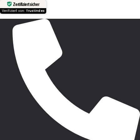
Zertifiziert sicher
Verifiziert von:
Trustindex