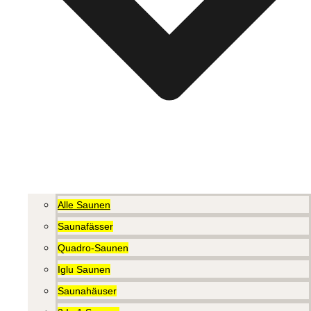
Alle Saunen
Saunafässer
Quadro-Saunen
Iglu Saunen
Saunahäuser