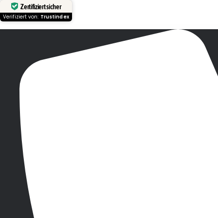
Zertifiziert sicher
Verifiziert von:
Trustindex