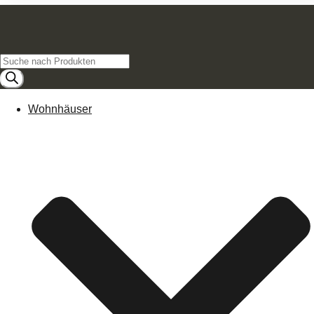
Products
search
Wohnhäuser