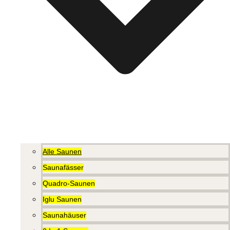
Alle Saunen
Saunafässer
Quadro-Saunen
Iglu Saunen
Saunahäuser