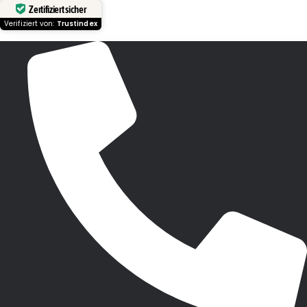
Zertifiziert sicher
Verifiziert von:
Trustindex