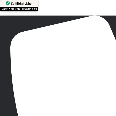
Zertifiziert sicher
Verifiziert von:
Trustindex