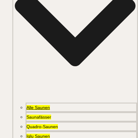
Alle Saunen
Saunafässer
Quadro-Saunen
Iglu Saunen