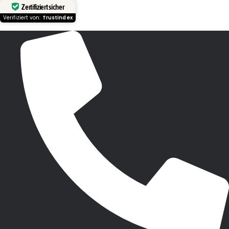
Zertifiziert sicher
Verifiziert von:
Trustindex