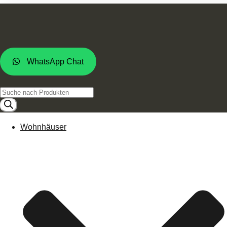
WhatsApp Chat
Products
search
Wohnhäuser