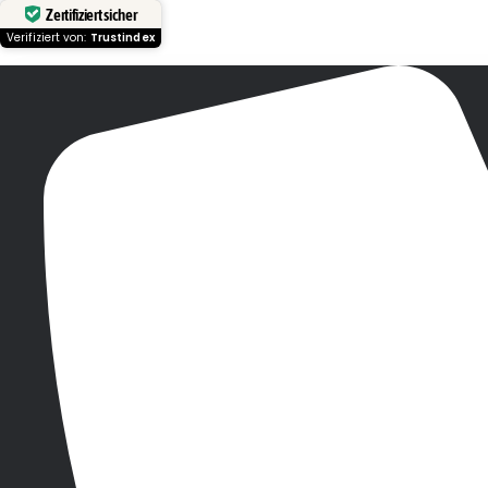
Zertifiziert sicher
Verifiziert von:
Trustindex