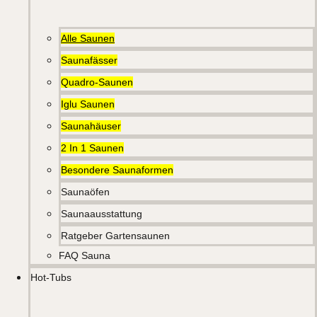
Alle Saunen
Saunafässer
Quadro-Saunen
Iglu Saunen
Saunahäuser
2 In 1 Saunen
Besondere Saunaformen
Saunaöfen
Saunaausstattung
Ratgeber Gartensaunen
FAQ Sauna
Hot-Tubs