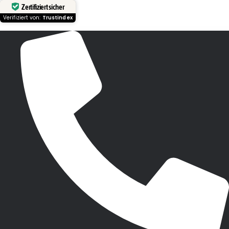
Zertifiziert sicher
Verifiziert von:
Trustindex