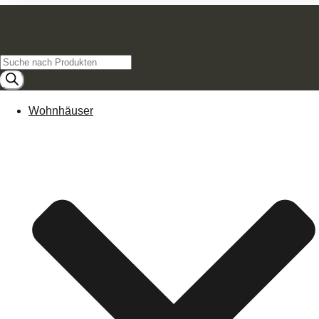
Products
search
Wohnhäuser