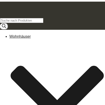
Products
search
Wohnhäuser