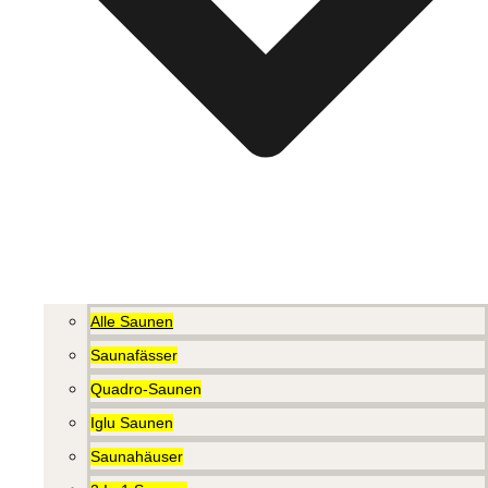
Alle Saunen
Saunafässer
Quadro-Saunen
Iglu Saunen
Saunahäuser