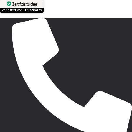
Zertifiziert sicher
Verifiziert von:
Trustindex