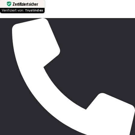
Zertifiziert sicher
Verifiziert von:
Trustindex