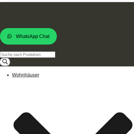
WhatsApp Chat
Products
search
Wohnhäuser