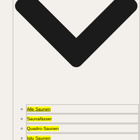
Alle Saunen
Saunafässer
Quadro-Saunen
Iglu Saunen