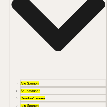
Alle Saunen
Saunafässer
Quadro-Saunen
Iglu Saunen