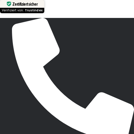
Zertifiziert sicher
Verifiziert von:
Trustindex