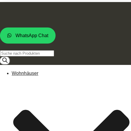
WhatsApp Chat
Products
search
Wohnhäuser