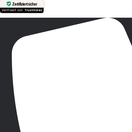
Zertifiziert sicher
Verifiziert von:
Trustindex