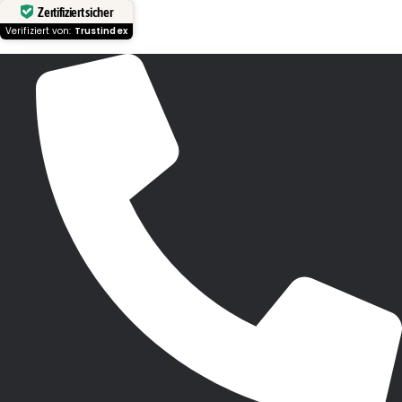
Zertifiziert sicher
Verifiziert von:
Trustindex