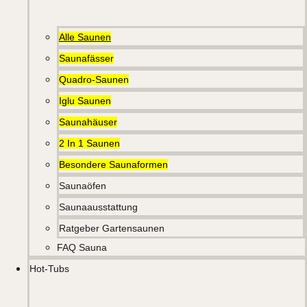
Alle Saunen
Saunafässer
Quadro-Saunen
Iglu Saunen
Saunahäuser
2 In 1 Saunen
Besondere Saunaformen
Saunaöfen
Saunaausstattung
Ratgeber Gartensaunen
FAQ Sauna
Hot-Tubs