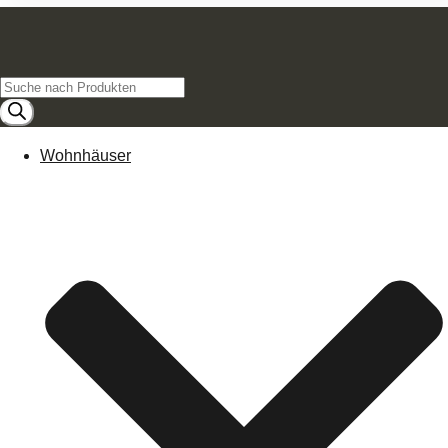
Products
search
Wohnhäuser