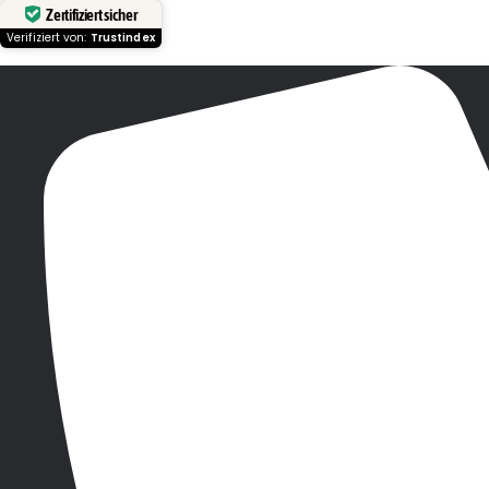
Zertifiziert sicher
Verifiziert von:
Trustindex