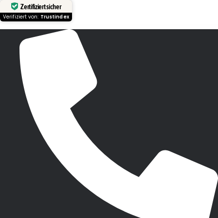
Zertifiziert sicher
Verifiziert von:
Trustindex