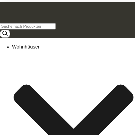
Products
search
Wohnhäuser