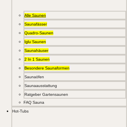
Alle Saunen
Saunafässer
Quadro-Saunen
Iglu Saunen
Saunahäuser
2 In 1 Saunen
Besondere Saunaformen
Saunaöfen
Saunaausstattung
Ratgeber Gartensaunen
FAQ Sauna
Hot-Tubs