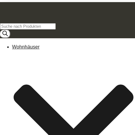
Products
search
Wohnhäuser