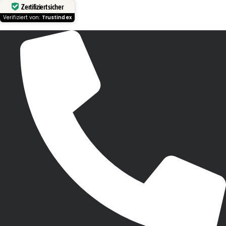
Zertifiziert sicher
Verifiziert von:
Trustindex