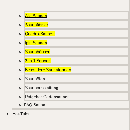
Alle Saunen
Saunafässer
Quadro-Saunen
Iglu Saunen
Saunahäuser
2 In 1 Saunen
Besondere Saunaformen
Saunaöfen
Saunaausstattung
Ratgeber Gartensaunen
FAQ Sauna
Hot-Tubs