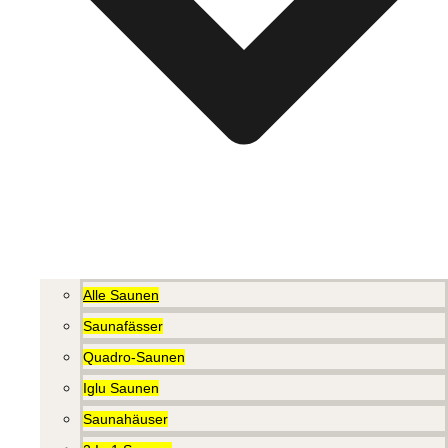
Alle Saunen
Saunafässer
Quadro-Saunen
Iglu Saunen
Saunahäuser