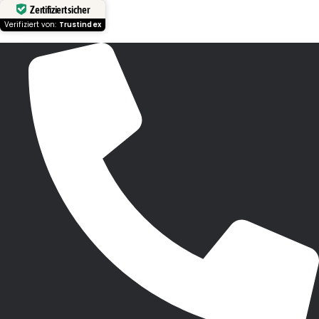
Zertifiziert sicher
Verifiziert von:
Trustindex