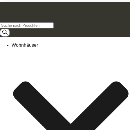
Products
search
Wohnhäuser