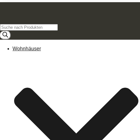
Products
search
Wohnhäuser