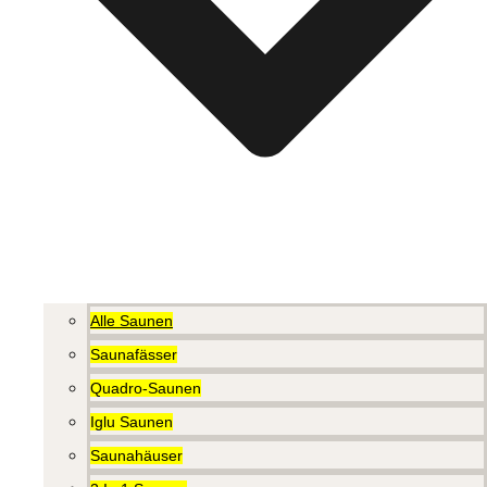
Alle Saunen
Saunafässer
Quadro-Saunen
Iglu Saunen
Saunahäuser