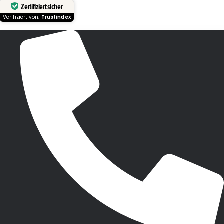
Zertifiziert sicher
Verifiziert von:
Trustindex