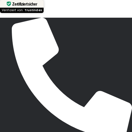
Zertifiziert sicher
Verifiziert von:
Trustindex