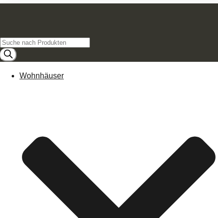
Products
search
Wohnhäuser