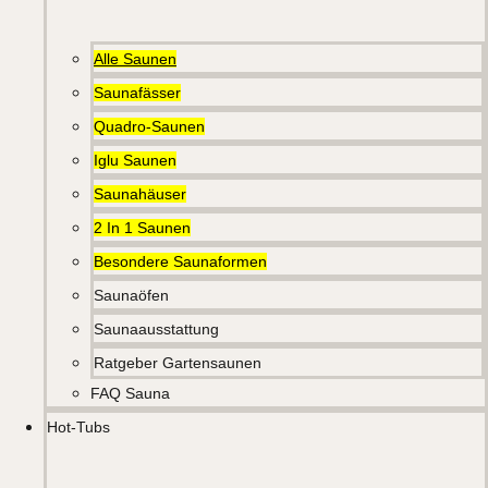
Alle Saunen
Saunafässer
Quadro-Saunen
Iglu Saunen
Saunahäuser
2 In 1 Saunen
Besondere Saunaformen
Saunaöfen
Saunaausstattung
Ratgeber Gartensaunen
FAQ Sauna
Hot-Tubs