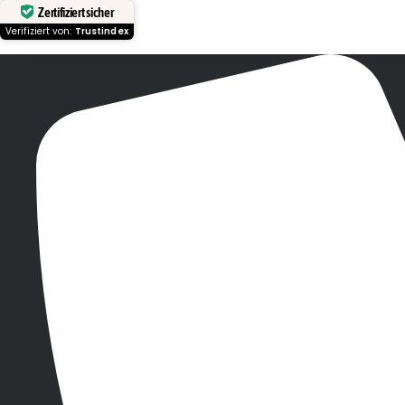
Zertifiziert sicher
Verifiziert von:
Trustindex