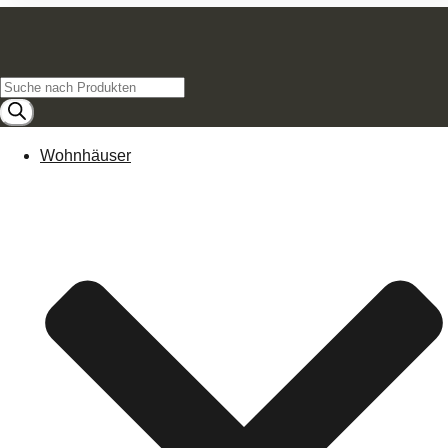
Products
search
Wohnhäuser