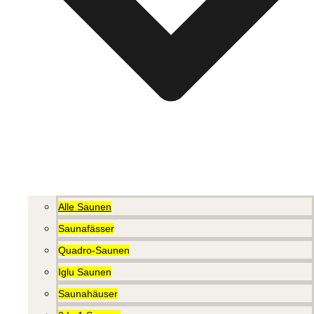
Alle Saunen
Saunafässer
Quadro-Saunen
Iglu Saunen
Saunahäuser