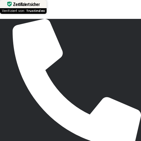
Zertifiziert sicher
Verifiziert von:
Trustindex