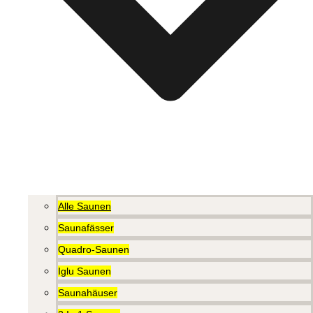
Alle Saunen
Saunafässer
Quadro-Saunen
Iglu Saunen
Saunahäuser