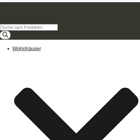
Products
search
Wohnhäuser