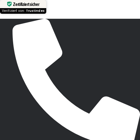
Zertifiziert sicher
Verifiziert von:
Trustindex